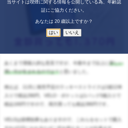
当サイトは喫煙に関する情報を公開している為、年齢認
証にご協力ください。
あなたは 20 歳以上ですか？
はい
いいえ
あくまで僕個人的な意見ですが、今後今まで以上に
新しい
買い方が生まれるのでは？
と思いました。
例えば、11月に発売予定のラッキーストライクは1箱12本
入りで税込290円、VELO・ポケットは1パック5個入りで
税込100円ですので、両方買っても税込390円です。
VELOは節煙効果もありますので、これらをセットで購入