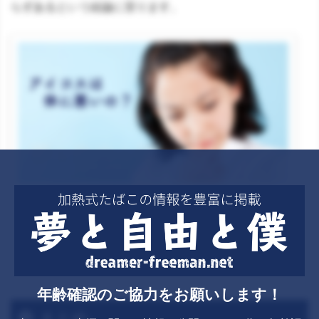
らずあるという結論に至ります。
2018年3月2日
IQOS（アイコス）は体に悪い？有害性の真相が明
かされるのは30年後！？
年齢確認のご協力をお願いします！
まとめ